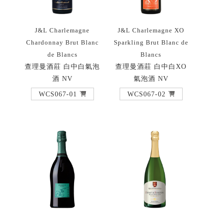
J&L Charlemagne
J&L Charlemagne XO
Chardonnay Brut Blanc
Sparkling Brut Blanc de
de Blancs
Blancs
查理曼酒莊 白中白氣泡
查理曼酒莊 白中白XO
酒 NV
氣泡酒 NV
WCS067-01
WCS067-02