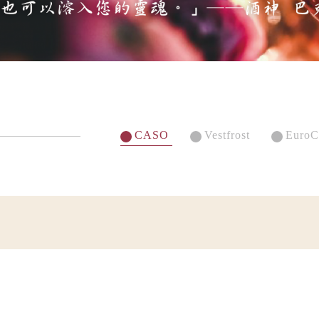
CASO
Vestfrost
EuroC