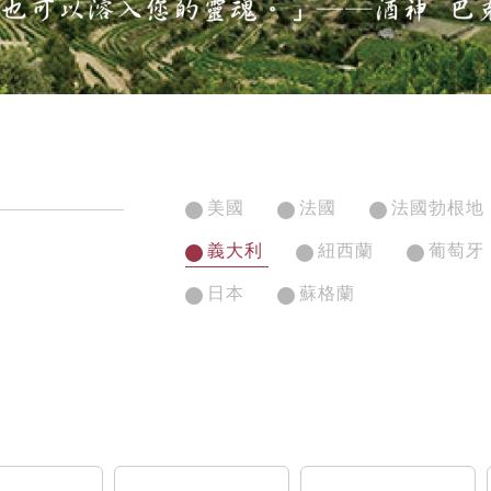
美國
法國
法國勃根地
義大利
紐西蘭
葡萄牙
日本
蘇格蘭