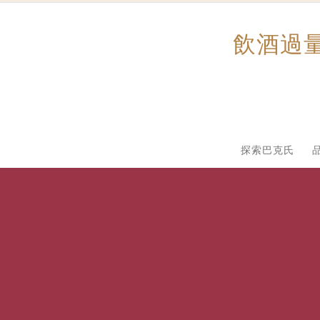
飲酒過
探索巴克氏