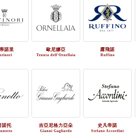
蒂諾里
歐尼娜亞
露飛諾
ntinori
Tenuta dell’Ornellaia
Ruffino
普諾托
吉亞尼格力亞朵
史凡帝諾
runotto
Gianni Gagliardo
Stefano Accordini