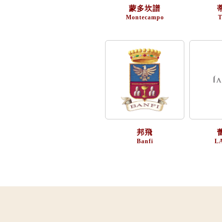
蒙多坎譜
Montecampo
T
邦飛
Banfi
L