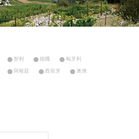
智利
德國
匈牙利
阿根廷
西班牙
澳洲