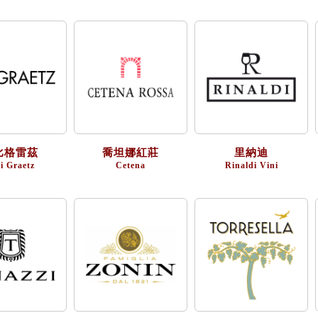
比格雷茲
喬坦娜紅莊
里納迪
i Graetz
Cetena
Rinaldi Vini