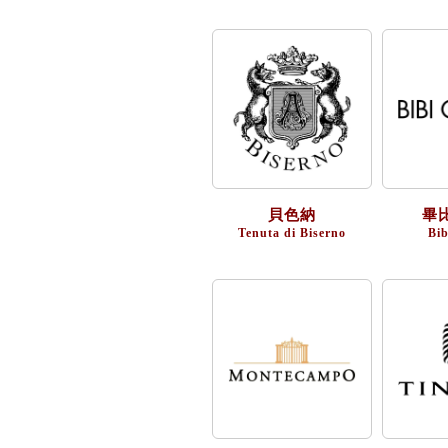
貝色納
畢
Tenuta di Biserno
Bib