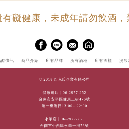
量有礙健康，未成年請勿飲酒，
品酩快訊
商品介紹
所有品牌
所有酒種
所有酒櫃
漫飲
© 2018 巴克氏企業有限公司
健康總店┊
06-2977-252
台南市安平區健康二街476號
週一至週日13:00～22:00
永華店┊
06-2977-251
台南市中西區永華一街73號