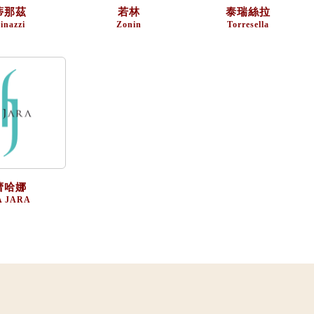
蒂那茲
若林
泰瑞絲拉
inazzi
Zonin
Torresella
蕾哈娜
A JARA