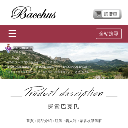
全站搜尋
探索巴克氏
首頁
商品介紹
紅酒
義大利
蒙多坎譜酒莊