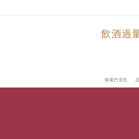
飲酒過
探索巴克氏