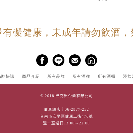
量有礙健康，未成年請勿飲酒，
品酩快訊
商品介紹
所有品牌
所有酒種
所有酒櫃
漫飲
© 2018 巴克氏企業有限公司
健康總店┊
06-2977-252
台南市安平區健康二街476號
週一至週日13:00～22:00