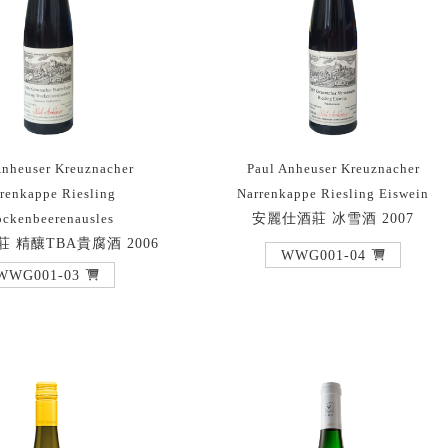
Anheuser Kreuznacher
Paul Anheuser Kreuznacher
renkappe Riesling
Narrenkappe Riesling Eiswein
安麗仕酒莊 冰雪酒 2007
ockenbeerenausles
 精釀TBA貴腐酒 2006
WWG001-04
WWG001-03