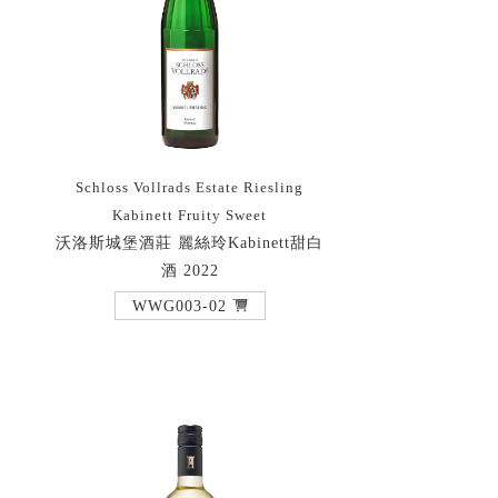
Schloss Vollrads Estate Riesling
Kabinett Fruity Sweet
沃洛斯城堡酒莊 麗絲玲Kabinett甜白
酒 2022
WWG003-02