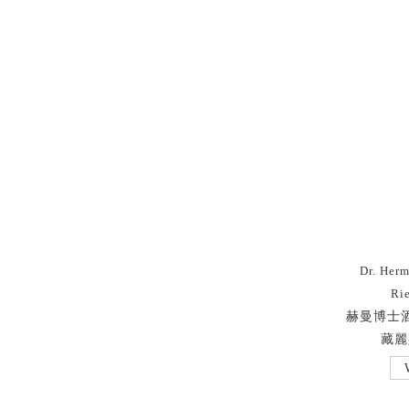
Dr. Her
Rie
赫曼博士酒
藏麗