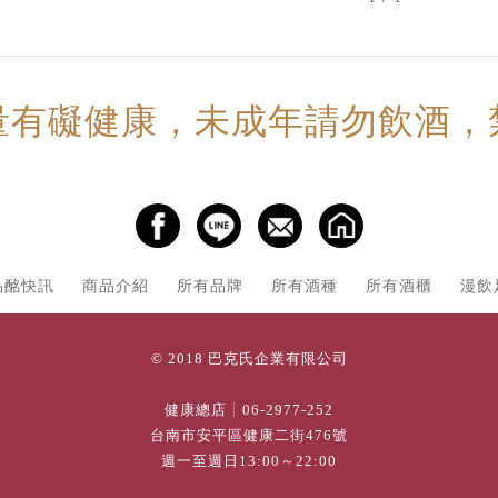
量有礙健康，未成年請勿飲酒，
品酩快訊
商品介紹
所有品牌
所有酒種
所有酒櫃
漫飲
© 2018 巴克氏企業有限公司
健康總店┊
06-2977-252
台南市安平區健康二街476號
週一至週日13:00～22:00