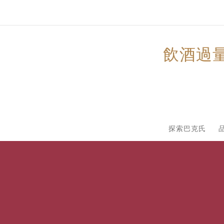
飲酒過
探索巴克氏