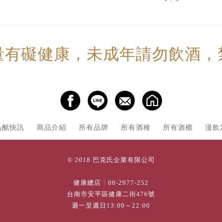
量有礙健康，未成年請勿飲酒，
品酩快訊
商品介紹
所有品牌
所有酒種
所有酒櫃
漫飲
© 2018 巴克氏企業有限公司
健康總店┊
06-2977-252
台南市安平區健康二街476號
週一至週日13:00～22:00