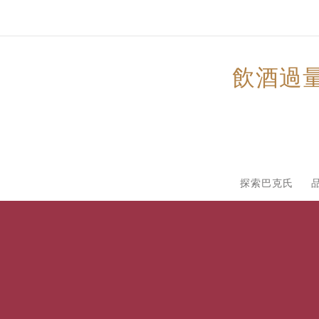
飲酒過
探索巴克氏